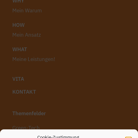
WHY
Mein Warum
HOW
Mein Ansatz
WHAT
Meine Leistungen!
VITA
KONTAKT
Themenfelder
Green-Tech
Cookie-Zustimmung
Nachhaltiger Maschinen- und Anlagenbau